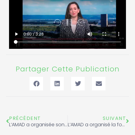
Partager Cette Publication
Précédent
Sui
PRÉCÉDENT
SUIVANT
L’AMAD a organisée son formation des éducateurs antidopage
L’AMAD a organisé la formation annuelle des Agents de Contrôle du Dopage (ACD)