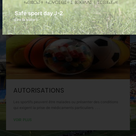
VOIR PLUS
Safe sport day J-2
Lire la suite »
AUTORISATIONS
Les sportifs peuvent être malades ou présenter des conditions
qui exigent la prise de médicaments particuliers . . .
VOIR PLUS