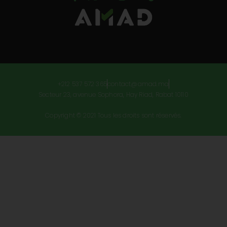
+212 537 572 365
contact@amad.ma
Secteur 23, avenue Sophora, Hay Riad, Rabat 10110
Copyright © 2021 Tous les droits sont réservés.