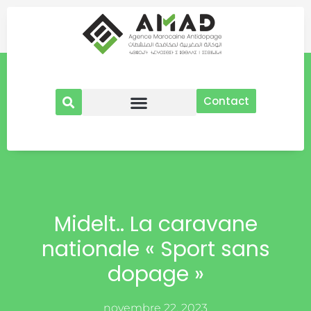
Aller
au
contenu
Contact
Midelt.. La caravane
nationale « Sport sans
dopage »
novembre 22, 2023