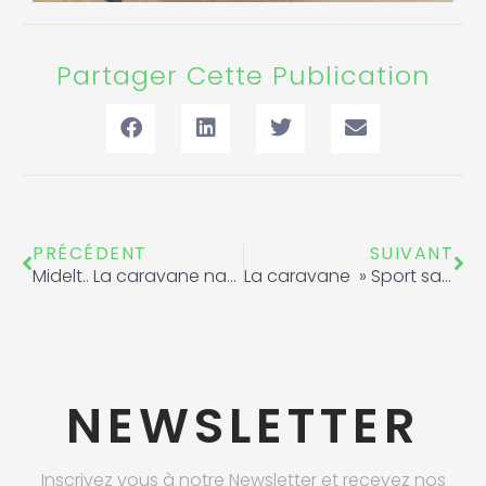
Partager Cette Publication
Précédent
Sui
PRÉCÉDENT
SUIVANT
Midelt.. La caravane nationale « Sport sans dopage »
La caravane » Sport sans dopage » en train de sillonner la région de Draa Tafilalet en provenance de Tinghir vers Zagora
NEWSLETTER
Inscrivez vous à notre Newsletter et recevez nos