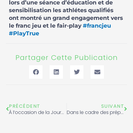
lors d’une séance d’éducation et de
sensibilisation les athlétes qualifiés
ont montré un grand engagement vers
le franc jeu et le fair-play
#francjeu
#PlayTrue
Partager Cette Publication
Précédent
Sui
PRÉCÉDENT
SUIVANT
À l’occasion de la Journée Franc jeu et durant la formation d’éducation et de sensibilisation de l’équipe nationale de libye
Dans le cadre des préparatifs de la coupe du monde de football U17, l’équipe du maroc a montré un engagement vers le fair-play