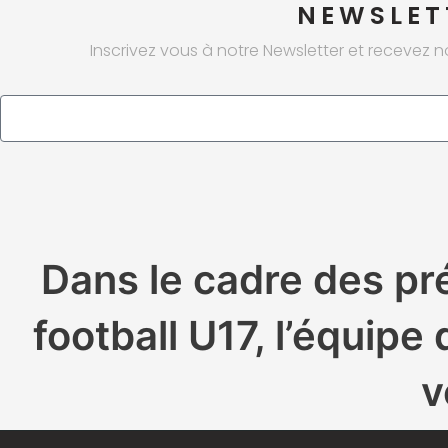
NEWSLET
Inscrivez vous à notre Newsletter et recevez n
Email
Dans le cadre des pr
football U17, l’équi
v