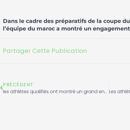
Dans le cadre des préparatifs de la coupe d
l’équipe du maroc a montré un engagement v
Partager Cette Publication
Précédent
PRÉCÉDENT
les athlétes qualifiés ont montré un grand engagement vers le franc jeu et le fair-play