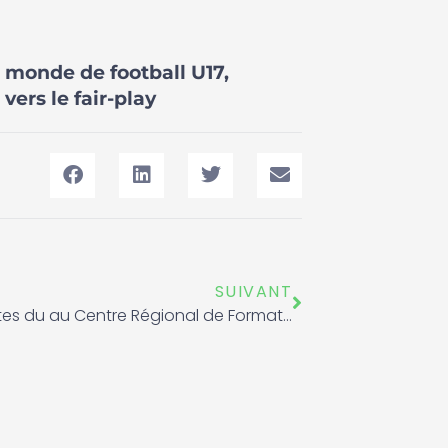
u monde de football U17,
ers le fair-play
Suivant
SUIVANT
Les athlétes du au Centre Régional de Formation d’Athlétisme de Khenifra ont mis en évidence leur…