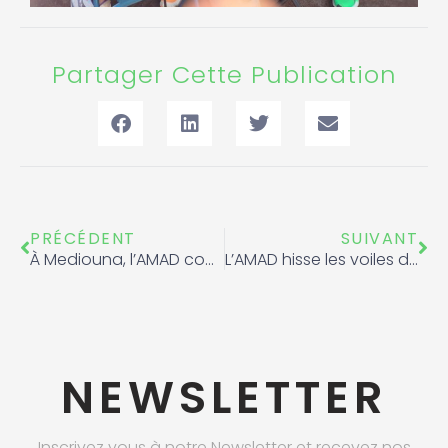
Partager Cette Publication
Précédent
Sui
PRÉCÉDENT
SUIVANT
À Mediouna, l’AMAD court la course de l’intégrité sportive
L’AMAD hisse les voiles de l’intégrité au Festival Nautique International de Rabat
NEWSLETTER
Inscrivez vous à notre Newsletter et recevez nos