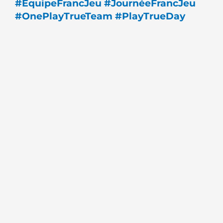
#EquipeFrancJeu
#JournéeFrancJeu
#OnePlayTrueTeam
#PlayTrueDay