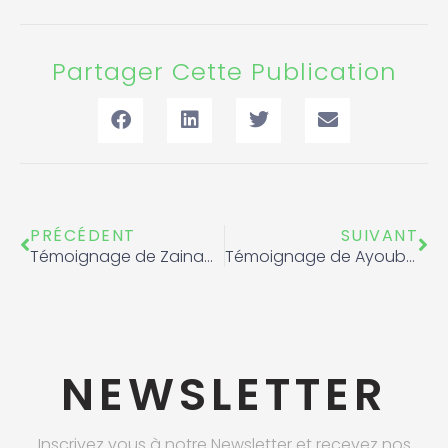
Partager Cette Publication
Précédent
Sui
PRÉCÉDENT
SUIVANT
Témoignage de Zainab Jabbour, membre de l’Equipe Nationale de l’Aviron
Témoignage de Ayoub Bassel, Champion d’Afrique en Taekwondo.
NEWSLETTER
Inscrivez vous à notre Newsletter et recevez nos