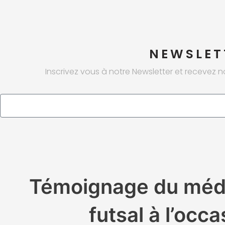
NEWSLET
Inscrivez vous à notre Newsletter et recevez n
Email
Témoignage du médec
futsal à l’occ