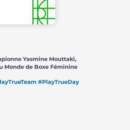
pionne Yasmine Mouttaki,
du Monde de Boxe Féminine
layTrueTeam
#PlayTrueDay