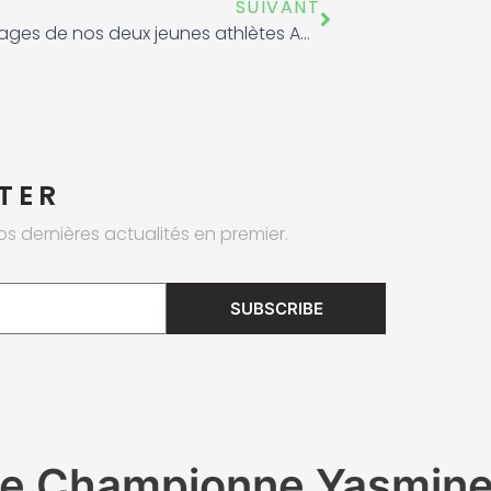
Suivant
SUIVANT
Témoignages de nos deux jeunes athlètes Ahmed Hmidouch et Moussa Banour
TER
os dernières actualités en premier.
SUBSCRIBE
re Championne Yasmine