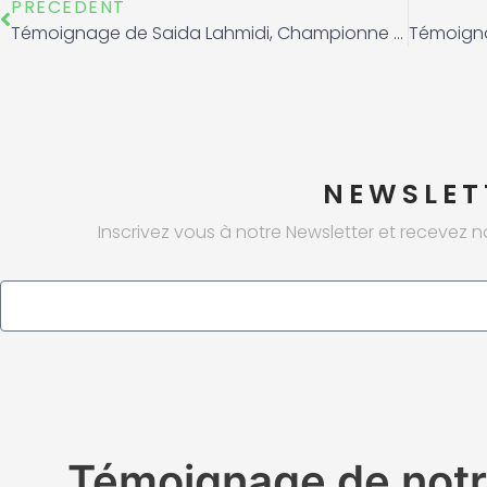
Précédent
PRÉCÉDENT
Témoignage de Saida Lahmidi, Championne du Monde en Muay Thai.
NEWSLET
Inscrivez vous à notre Newsletter et recevez n
Email
Témoignage de not