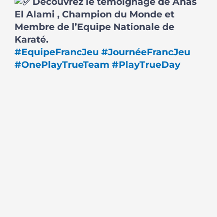
Découvrez le témoignage de Anas
El Alami , Champion du Monde et
Membre de l’Equipe Nationale de
Karaté.
#EquipeFrancJeu
#JournéeFrancJeu
#OnePlayTrueTeam
#PlayTrueDay