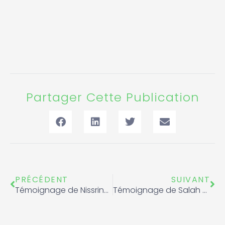
Partager Cette Publication
Précédent
Sui
PRÉCÉDENT
SUIVANT
Témoignage de Nissrine Brouk , membre de l’Equipe Nationale de Karaté
Témoignage de Salah Eddine El Mansouri, Membre de l’Equipe Nationale de Karaté