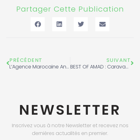
Partager Cette Publication
Précédent
Sui
PRÉCÉDENT
SUIVANT
L’Agence Marocaine Antidopage exprime ses plus sincères condoléances
BEST OF AMAD : Caravane de la région de Tanger Tétouan Al Hoceima
NEWSLETTER
Inscrivez vous à notre Newsletter et recevez nos
dernières actualités en premier.