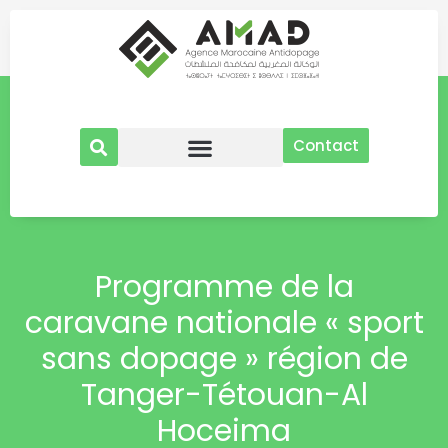
Aller
au
contenu
Contact
Programme de la
caravane nationale « sport
sans dopage » région de
Tanger-Tétouan-Al
Hoceima