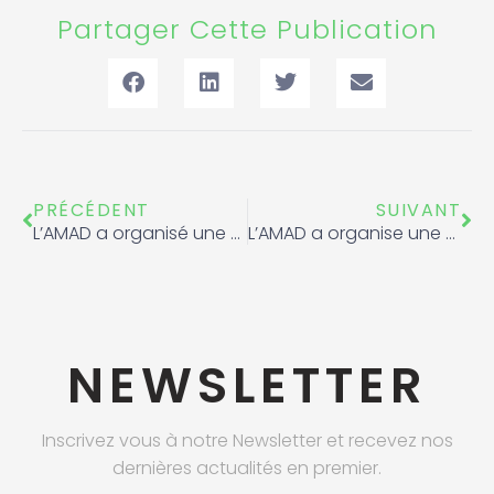
Partager Cette Publication
Précédent
Sui
PRÉCÉDENT
SUIVANT
L’AMAD a organisé une séance d’ éducation au profit de l’équipe marocaine de paravolley
L’AMAD a organise une séance de sensibilisation à l’occasion du Championnat National de Judo
NEWSLETTER
Inscrivez vous à notre Newsletter et recevez nos
dernières actualités en premier.