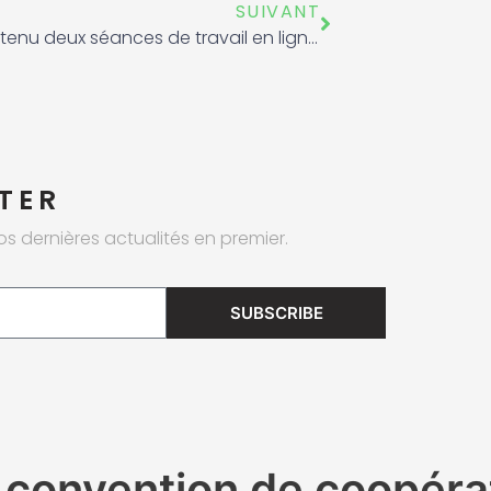
Suivant
SUIVANT
L’AMAD a tenu deux séances de travail en ligne avec le bureau régional africain de l’Agence Mondiale Antidopage
TER
os dernières actualités en premier.
SUBSCRIBE
 convention de coopérat