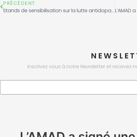
Précédent
PRÉCÉDENT
Stands de sensibilisation sur la lutte antidopage au profit des participants au championnat national de plongée et sports subaquatique
NEWSLET
Inscrivez vous à notre Newsletter et recevez n
Email
L’AMAD a signé une