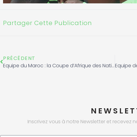
Partager Cette Publication
Précédent
PRÉCÉDENT
Equipe du Maroc : la Coupe d’Afrique des Nations Futsal 2024, se déroulant à Rabat du 11 au 21 Avril 2024
NEWSLET
Inscrivez vous à notre Newsletter et recevez n