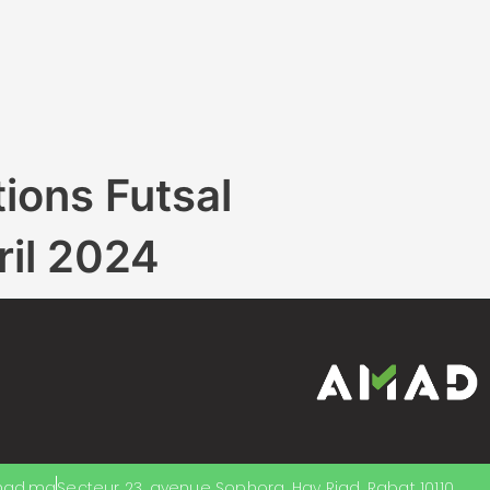
ions Futsal
ril 2024
mad.ma
Secteur 23, avenue Sophora, Hay Riad, Rabat 10110