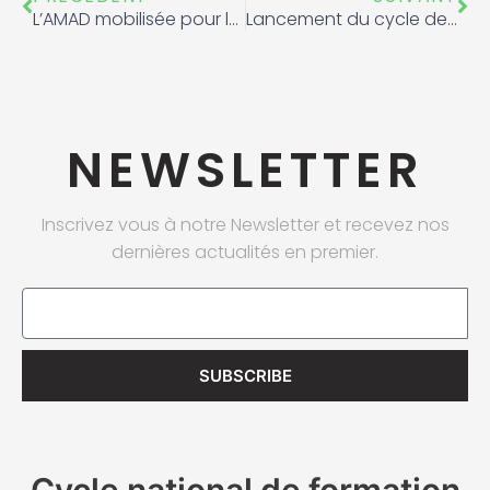
L’AMAD mobilisée pour la sensibilisation au sport propre lors d’une journée portes ouvertes à Oulmès
Lancement du cycle de formation antidopage dans le golf Rabat Dar Essalam 21 janvier 2026
NEWSLETTER
Inscrivez vous à notre Newsletter et recevez nos
dernières actualités en premier.
Email
SUBSCRIBE
Cycle national de formation