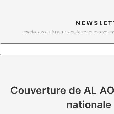
NEWSLET
Inscrivez vous à notre Newsletter et recevez n
Email
Couverture de AL AO
nationale