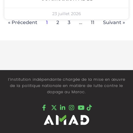
23 juillet 2026
« Précedent
1
2
3
…
11
Suivant »
l’institution indépendante chargée de la mise en œuvre
de la politique nationale en matière de lutte contre le
dopage au Maroc.