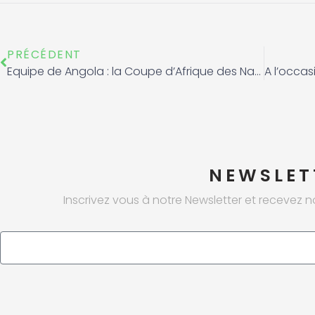
Précédent
PRÉCÉDENT
Equipe de Angola : la Coupe d’Afrique des Nations Futsal 2024, se déroulant à Rabat du 11 au 21 Avril 2024
NEWSLET
Inscrivez vous à notre Newsletter et recevez n
Email