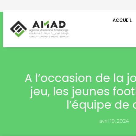
Aller
au
contenu
ACCUEIL
A l’occasion de la 
jeu, les jeunes foo
l’équipe de c
avril 19, 2024