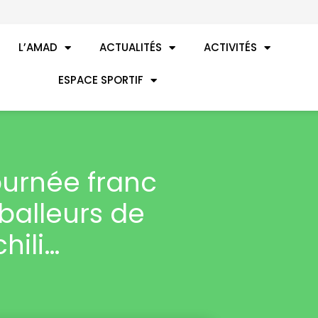
L’AMAD
ACTUALITÉS
ACTIVITÉS
ESPACE SPORTIF
journée franc
tballeurs de
hili…