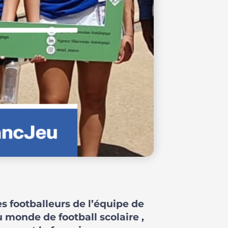
es footballeurs de l’équipe de
u monde de football scolaire ,