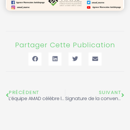
Partager Cette Publication
Précédent
Sui
PRÉCÉDENT
SUIVANT
L’équipe AMAD célèbre la journée Franc Jeu
Signature de la convention de coopération et de collaboration entre l’Agence Marocaine Antidopage et la Fédération Royale Marocaine de Voile.