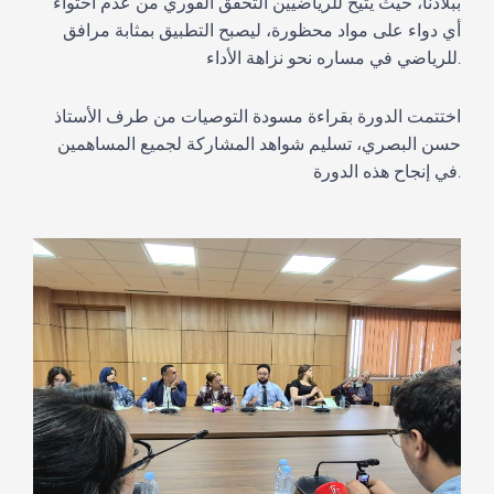
ببلادنا
،
حيث يتيح للرياضيين التحقق الفوري من عدم احتواء
أي دواء على مواد
محظورة
، ليصبح التطبيق بمثابة
م
رافق
لرياضي في مساره نحو نزاهة الأداء.
ل
اختتمت الدورة بقراءة
مسودة ا
لتوصيات من طرف الأستاذ
حسن البصري، تسل
ي
م
شواهد
المشاركة لجميع المساهمين
.
في
إنجاح
هذه
الدورة