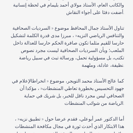
والكاتب العام، ال
أستاذ
مولاي أحمد
بليمام
في لحظة إنسانية
أضفت دفئا على أجواء النقاش.
تناول
الأستاذ جمال المحافظ موضوع
«
السرديات الصحافية
و
التنافس الرياضي النزيه
«
،
مبرزا
مدى قدرة
ا
لكلمة
لتشكيل
حارسا للقيم مثلما تكون صافرة الحكم حارسا للعدالة داخل
الملع
ب
؛
وب
أن السرديات الصحافية ليست مجرد نصوص
تكتب، بل مسؤولية تحمل، ورسالة تبث في سبيل رياضة
.
نظيفة، عادلة، وملهمة
كما عالج
الأستاذ محمد
التويجر
،
موضوع
«
انخراط
الإعلام في
جهود التحسيس بخطورة تعاطي المنشطات
«
،
مؤكدا
أن
الصحافي ليس مجرد ناقل للخبر، بل شريك في حماية
.
الرياضة من شوائب ال
منشطات
أما
الدكتور عمر أبوعلي
،
ف
قدم عرضا حول
«
تطبيق نزيه
«
،
هذا الابتكار الذي أحدث ثورة في مجال مكافحة المنشطات