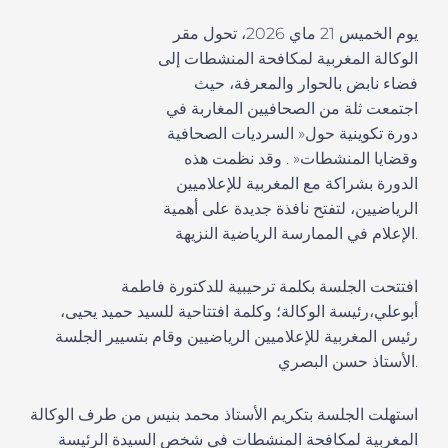
يوم الخميس 21 ماي 2026، تحول مقر
الوكالة المغربية لمكافحة المنشطات إلى
فضاء نابض بالحوار والمعرفة، حيث
اجتمعت ثلة من الصحافيين المغاربة في
دورة تكوينية
حول
«
السرديات الصحافية
وقضايا المنشطات
«
.
وقد
نظمت
هذه
الدورة بشراكة مع المغربية للإعلاميين
الرياضيين، لتفتح نافذة جديدة على
أهمية
هة.
الإعلام
في الممارسة
الرياض
ي
ة النز
ي
افتتحت الجلسة بكلمة ترحيبية
ل
لدكتورة فاطمة
أبوعلي،
رئيسة الوكالة
؛
و
كلمة افتتاحية
ل
لسيد حميد يحيى،
رئيس المغربية للإعلاميين الرياضيين
وقام بتسيير الجلسة
الأستاذ حسن البصري.
استهلت الجلسة بتكريم الأستاذ محمد بنيس من طرف الوكالة
المغربية لمكافحة المنشطات في شخص السيدة الرئيسة